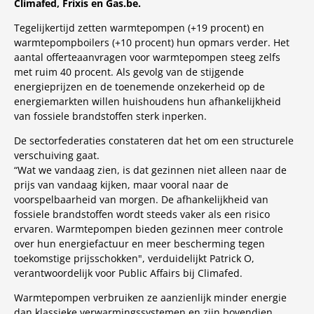
Climafed, Frixis en Gas.be.
Tegelijkertijd zetten warmtepompen (+19 procent) en
warmtepompboilers (+10 procent) hun opmars verder. Het
aantal offerteaanvragen voor warmtepompen steeg zelfs
met ruim 40 procent. Als gevolg van de stijgende
energieprijzen en de toenemende onzekerheid op de
energiemarkten willen huishoudens hun afhankelijkheid
van fossiele brandstoffen sterk inperken.
De sectorfederaties constateren dat het om een structurele
verschuiving gaat.
“Wat we vandaag zien, is dat gezinnen niet alleen naar de
prijs van vandaag kijken, maar vooral naar de
voorspelbaarheid van morgen. De afhankelijkheid van
fossiele brandstoffen wordt steeds vaker als een risico
ervaren. Warmtepompen bieden gezinnen meer controle
over hun energiefactuur en meer bescherming tegen
toekomstige prijsschokken", verduidelijkt Patrick O,
verantwoordelijk voor Public Affairs bij Climafed.
Warmtepompen verbruiken ze aanzienlijk minder energie
dan klassieke verwarmingssystemen en zijn bovendien