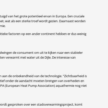
gd van het grote potentieel ervan in Europa. Een cruciale
snet, wat als een sterke troef wordt gezien. Daarnaast worden
mie.
itieke factoren op een ander continent hebben er dus weinig
n dwingen de consument om uit te kijken naar een stabieler
en verwarmt met water uit de Dijle. De interesse van
en aan de onbekendheid van de technologie. “Zichtbaarheid is
ctief onder de aandacht moeten brengen van overheden en
 EHPA (European Heat Pump Association) aquathermie nog niet
d wordt gesproken over een stadsverwarmingsproject, komt