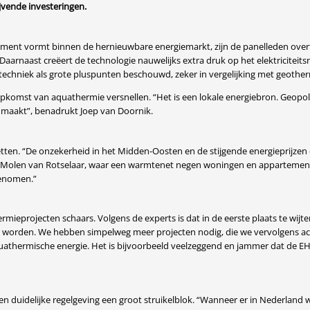
jvende investeringen.
t vormt binnen de hernieuwbare energiemarkt, zijn de panelleden overtui
. Daarnaast creëert de technologie nauwelijks extra druk op het elektriciteit
 techniek als grote pluspunten beschouwd, zeker in vergelijking met geother
opkomst van aquathermie versnellen. “Het is een lokale energiebron. Geopol
maakt”, benadrukt Joep van Doornik.
 zetten. “De onzekerheid in het Midden-Oosten en de stijgende energieprijze
de Molen van Rotselaar, waar een warmtenet negen woningen en appartement
genomen.”
mieprojecten schaars. Volgens de experts is dat in de eerste plaats te wijt
 worden. We hebben simpelweg meer projecten nodig, die we vervolgens a
 aquathermische energie. Het is bijvoorbeeld veelzeggend en jammer dat de
n duidelijke regelgeving een groot struikelblok. “Wanneer er in Nederlan