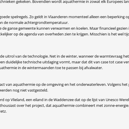
echnieken gekeken. Bovendien wordt aquathermie in zowat elk Europees land
 goede spelregels. Zo geldt in Vlaanderen momenteel alleen een beperking 
van de normale achtergrondtemperatuur.
ipe de ganse gemeente kunnen verwarmen en koelen. Maar financieel gezien is
lijker op de agenda van overheden zien te krijgen. Misschien is het wel ti
itrol van de technologie. Net in de winter, wanneer de warmtevraag het gr
n duidelijke technische uitdaging vormt, maar dat dit van case tot case vers
uathermie in de wintermaanden toe te passen bij afvalwater.
mpact van aquathermie op de omgeving en het onderwaterleven. Volgens het 
werden nog niet vastgesteld.
d op Vlieland, een eiland in de Waddenzee dat op de lijst van Unesco Werel
enthousiast over het project, dat aquathermie combineert met zonne-energ
etz.