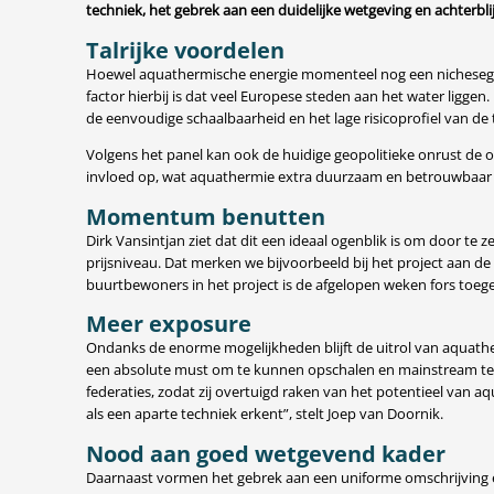
techniek, het gebrek aan een duidelijke wetgeving en achterbli
Talrijke voordelen
Hoewel aquathermische energie momenteel nog een nichesegmen
factor hierbij is dat veel Europese steden aan het water liggen
de eenvoudige schaalbaarheid en het lage risicoprofiel van de
Volgens het panel kan ook de huidige geopolitieke onrust de 
invloed op, wat aquathermie extra duurzaam en betrouwbaar 
Momentum benutten
Dirk Vansintjan ziet dat dit een ideaal ogenblik is om door te
prijsniveau. Dat merken we bijvoorbeeld bij het project aan 
buurtbewoners in het project is de afgelopen weken fors toe
Meer exposure
Ondanks de enorme mogelijkheden blijft de uitrol van aquather
een absolute must om te kunnen opschalen en mainstream te
federaties, zodat zij overtuigd raken van het potentieel van
als een aparte techniek erkent”, stelt Joep van Doornik.
Nood aan goed wetgevend kader
Daarnaast vormen het gebrek aan een uniforme omschrijving e