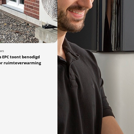
uws
 EPC toont benodigd
or ruimteverwarming