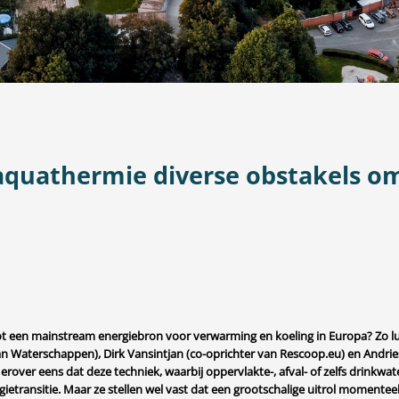
aquathermie diverse obstakels o
ot een mainstream energiebron voor verwarming en koeling in Europa? Zo 
n Waterschappen), Dirk Vansintjan (co-oprichter van Rescoop.eu) en Andries 
 erover eens dat deze techniek, waarbij
oppervlakte-, afval- of zelfs drinkw
ergietransitie. Maar ze stellen wel vast dat een grootschalige uitrol mome