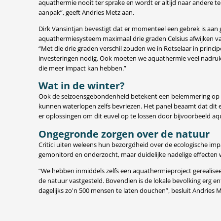
aquathermie nooit ter sprake en wordt er altijd naar andere t
aanpak”, geeft Andries Metz aan.
Dirk Vansintjan bevestigt dat er momenteel een gebrek is aan
aquathermiesysteem maximaal drie graden Celsius afwijken 
“Met die drie graden verschil zouden we in Rotselaar in princ
investeringen nodig. Ook moeten we aquathermie veel nadrukke
die meer impact kan hebben.”
Wat in de winter?
Ook de seizoensgebondenheid betekent een belemmering op de u
kunnen waterlopen zelfs bevriezen. Het panel beaamt dat dit ee
er oplossingen om dit euvel op te lossen door bijvoorbeeld aq
Ongegronde zorgen over de natuur
Critici uiten weleens hun bezorgdheid over de ecologische i
gemonitord en onderzocht, maar duidelijke nadelige effecten 
“We hebben inmiddels zelfs een aquathermieproject gerealiseer
de natuur vastgesteld. Bovendien is de lokale bevolking erg 
dagelijks zo'n 500 mensen te laten douchen”, besluit Andries M