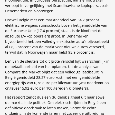
mobiliteit die, in Europees perspectief, aanzienlijk trager
verloopt in vergelijking met Scandinavische koplopers, zoals
Denemarken en Noorwegen.
Hoewel Belgie met een marktaandeel van 34,7 procent
elektrische wagens ruimschoots boven het gemiddelde van
de Europese Unie (17,4 procent) staat, is de kloof met de
absolute EV-koplopers erg groot. In Denemarken
bijvoorbeeld hebben volledig elektrische auto's bijvoorbeeld
al 68,5 procent van de markt voor nieuwe auto's veroverd,
terwijl dat in Noorwegen maar liefst 95,9 procent is.
Een van de sleutels tot dit grote verschil ligt waarschijnlijk in
de betaalbaarheid van het opladen. Uit de analyse van
Compare the Market blijkt dat een volledige laadbeurt in
België gemiddeld 28,27 euro kost, met een gemiddelde
energieprijs van 0,38 euro per kilowattuur (wat neerkomt op
ongeveer 5,92 euro per 100 gereden kilometers).
Het rapport zendt dus een duidelijk signaal uit naar zowel
de markt als de politiek. Om elektrisch rijden in België een
definitieve doorbraak te laten maken, vormt de echte
uitdaging in de komende jaren niet zozeer de uitbreiding