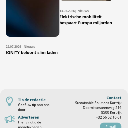
13.07.2026
| Nieuws
Elektrische mobiliteit
bespaart Europa miljarden
22.07.2026
| Nieuws
IONITY beloont slim laden
Contact
Tip de redactie
Sustainable Solutions Kortrijk
Geef uw tip aan ons
Doorniksesteenweg 216
door
8500 Kortrijk
Adverteren
+32 56 52 10 61
Hier vindt u de
E-mail
mogelijkheden