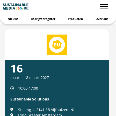
Nieuws
Bedrijvenregister
Producten
Over ons
16
maart
-
18 maart 2027
10:00-17:00
Sustainable Solutions
Stelling 1, 2141 SB Vijfhuizen, NL
Expo Greater Amsterdam